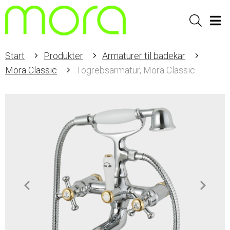
Sök
Men
Start
Produkter
Armaturer til badekar
Mora Classic
Togrebsarmatur, Mora Classic
Item
1
of
3