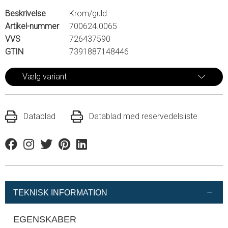
Beskrivelse
Krom/guld
Artikel-nummer
700624.0065
VVS
726437590
GTIN
7391887148446
Vælg variant
Datablad
Datablad med reservedelsliste
Facebook
Instagram
Twitter
Pinterest
Linkedin
TEKNISK INFORMATION
EGENSKABER