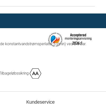
de konstantvandstrømsperlator 5 l/min) ved 2-6 bar.
Tilbageløbssikring
Kundeservice