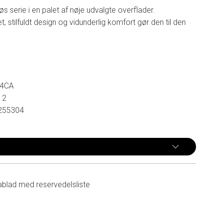
øs serie i en palet af nøje udvalgte overflader.
, stilfuldt design og vidunderlig komfort gør den til den
44CA
12
255304
ablad med reservedelsliste
n