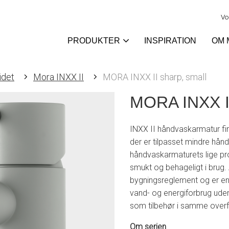
Vo
PRODUKTER
INSPIRATION
OM 
idet
Mora INXX II
MORA INXX II sharp, small
MORA INXX II
INXX II håndvaskarmatur finde
der er tilpasset mindre hån
håndvaskarmaturets lige pro
smukt og behageligt i brug.
bygningsreglement og er ener
vand- og energiforbrug ude
som tilbehør i samme overf
Om serien