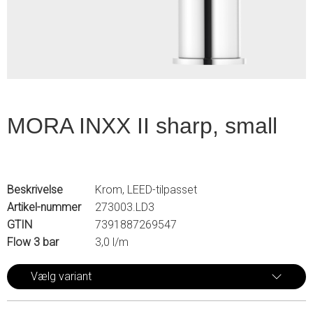
2
MORA INXX II sharp, small
Beskrivelse
Krom, LEED-tilpasset
Artikel-nummer
273003.LD3
GTIN
7391887269547
Flow 3 bar
3,0 l/m
Vælg variant