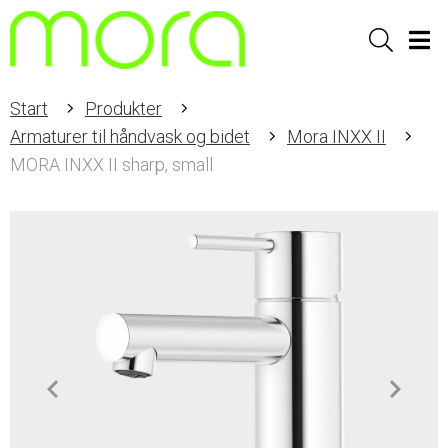
Sök
Men
Start
Produkter
Armaturer til håndvask og bidet
Mora INXX II
MORA INXX II sharp, small
Item
1
of