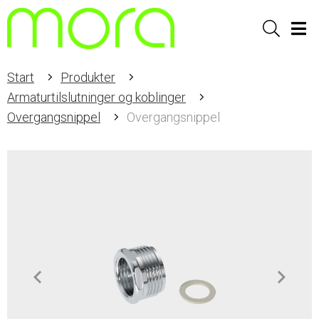
Sök
Men
Start
Produkter
Armaturtilslutninger og koblinger
Overgangsnippel
Overgangsnippel
Item
1
of