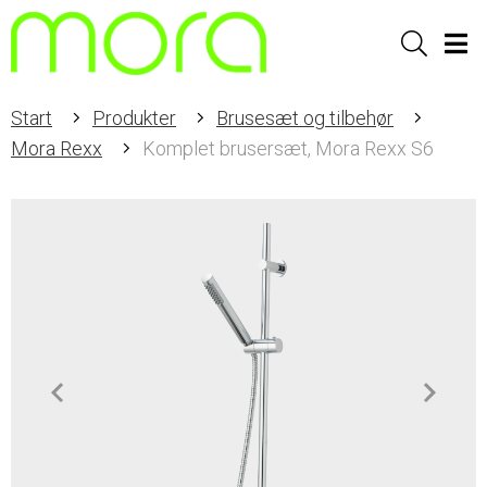
Sök
Men
Start
Produkter
Brusesæt og tilbehør
Mora Rexx
Komplet brusersæt, Mora Rexx S6
Item
1
of
2