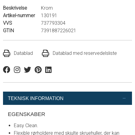
Beskrivelse
Krom
Artikel-nummer
130191
VVS
737793304
GTIN
7391887226021
Datablad
Datablad med reservedelsliste
Facebook
Instagram
Twitter
Pinterest
Linkedin
TEKNISK INFORMATION
EGENSKABER
Easy Clean.
Flexible rørholdere med skjulte skruehuller, der kan