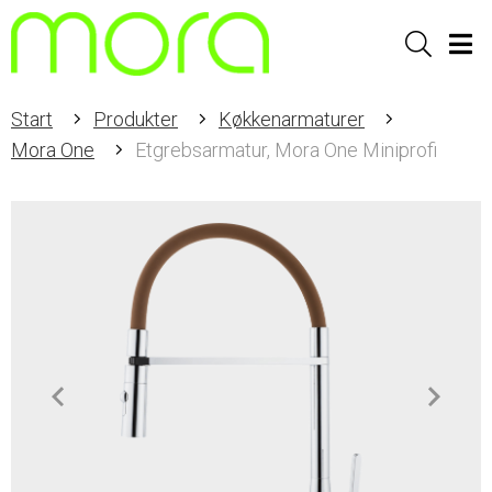
Sök
Men
Start
Produkter
Køkkenarmaturer
Mora One
Etgrebsarmatur, Mora One Miniprofi
Item
1
of
2