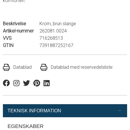
komforten.
Beskrivelse
Krom, brun slange
Artikel-nummer
262081.0024
VVS
716268513
GTIN
7391887252167
Datablad
Datablad med reservedelsliste
Facebook
Instagram
Twitter
Pinterest
Linkedin
TEKNISK INFORMATION
EGENSKABER