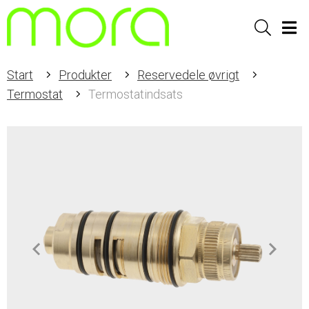
Sök
Men
Start
Produkter
Reservedele øvrigt
Termostat
Termostatindsats
Item
1
of
1