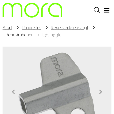
Sök
Men
Start
Produkter
Reservedele øvrigt
Udendørshaner
Løs nøgle
Item
1
of
1