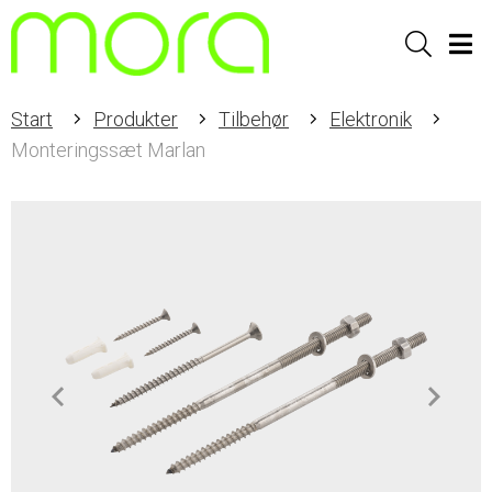
Sök
Men
Start
Produkter
Tilbehør
Elektronik
Monteringssæt Marlan
Item
1
of
1