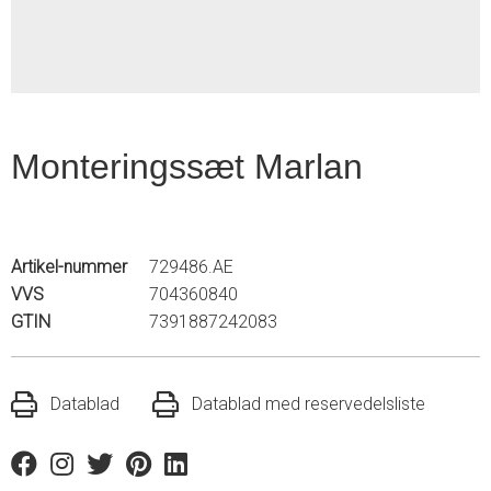
Monteringssæt Marlan
Artikel-nummer
729486.AE
VVS
704360840
GTIN
7391887242083
Datablad
Datablad med reservedelsliste
Facebook
Instagram
Twitter
Pinterest
Linkedin