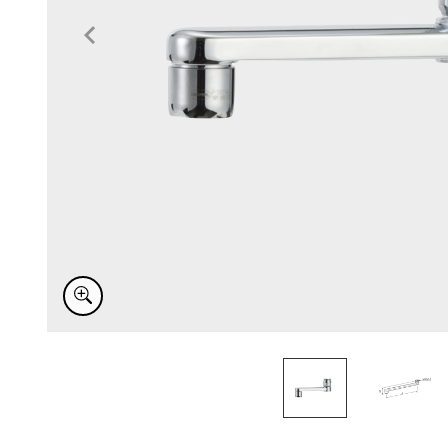
Item
1
of
2