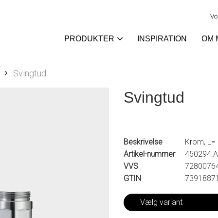
Vo
PRODUKTER
INSPIRATION
OM 
Svingtud
Svingtud
Beskrivelse
Krom, L=
Artikel-nummer
450294.
VVS
7280076
GTIN
7391887
Vælg variant