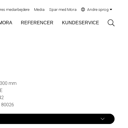
res medarbejdere
Media
Spar med Mora
Andre sprog
Sök
MORA
REFERENCER
KUNDESERVICE
 300 mm
AE
42
180026