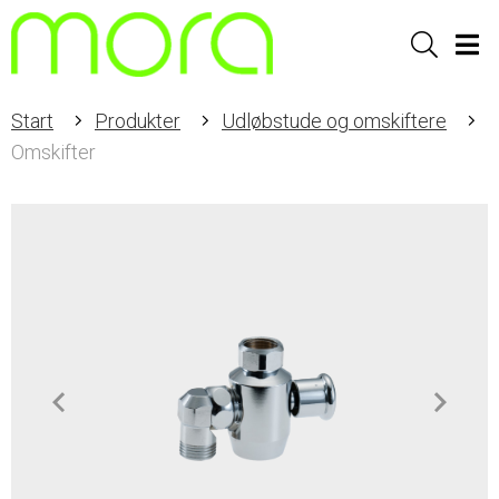
Sök
Men
Start
Produkter
Udløbstude og omskiftere
Omskifter
Item
1
of
2