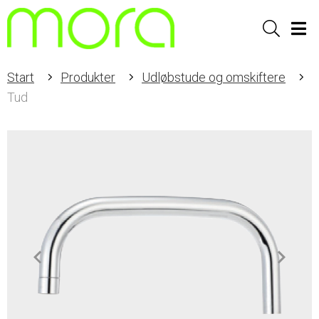
Sök
Men
Start
Produkter
Udløbstude og omskiftere
Tud
Item
1
of
2