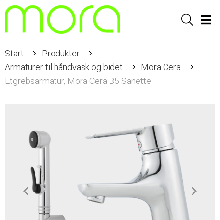
Sök
Men
Start
Produkter
Armaturer til håndvask og bidet
Mora Cera
Etgrebsarmatur, Mora Cera B5 Sanette
Item
1
of