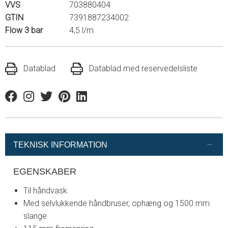
VVS
703880404
GTIN
7391887234002
Flow 3 bar
4,5 l/m
Datablad
Datablad med reservedelsliste
Facebook
Instagram
Twitter
Pinterest
Linkedin
TEKNISK INFORMATION
EGENSKABER
Til håndvask.
Med selvlukkende håndbruser, ophæng og 1500 mm
slange.