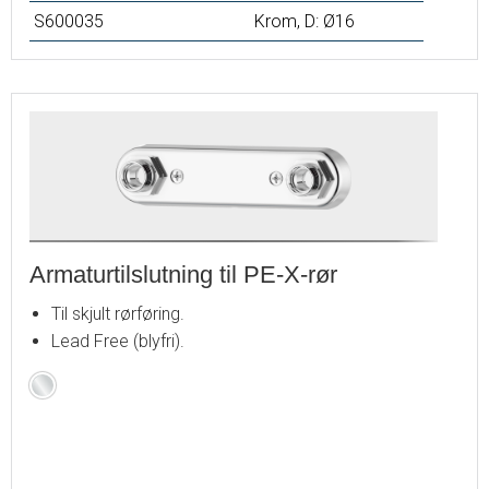
S600035
Krom, D: Ø16
Armaturtilslutning til PE-X-rør
Til skjult rørføring.
Lead Free (blyfri).
Krom