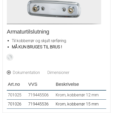
Armaturtilslutning
Til kobberrør og skjult rørføring.
MÅ KUN BRUGES TIL BRUS !
Krom
Dokumentation
Dimensioner
Art.no
VVS
Beskrivelse
701025
719445506
Krom, kobberrør 12 mm
701026
719445536
Krom, kobberrør 15 mm