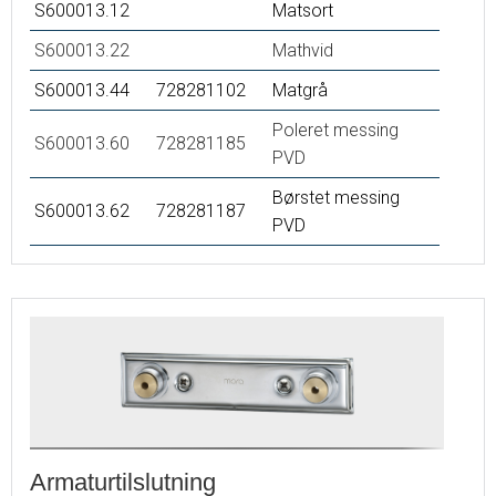
S600013.12
Matsort
S600013.22
Mathvid
S600013.44
728281102
Matgrå
Poleret messing
S600013.60
728281185
PVD
Børstet messing
S600013.62
728281187
PVD
Armaturtilslutning