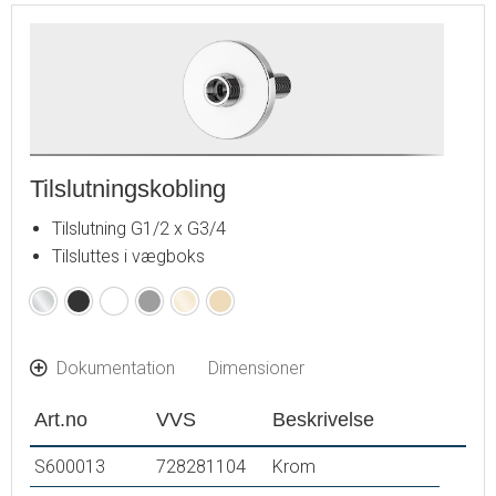
Tilslutningskobling
Tilslutning G1/2 x G3/4
Tilsluttes i vægboks
Krom
Matsort
Mathvid
Matgrå
Poleret
Børstet
messing
messing
PVD
PVD
Dokumentation
Dimensioner
Art.no
VVS
Beskrivelse
S600013
728281104
Krom