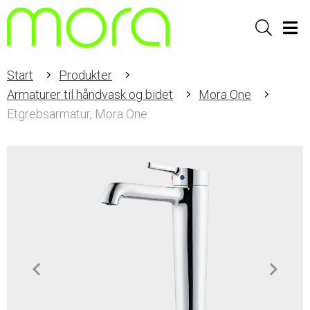
Sök
Men
Start
Produkter
Armaturer til håndvask og bidet
Mora One
Etgrebsarmatur, Mora One
Item
1
of