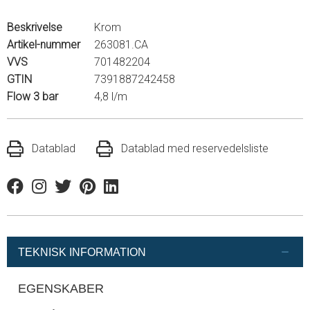
Beskrivelse
Krom
Artikel-nummer
263081.CA
VVS
701482204
GTIN
7391887242458
Flow 3 bar
4,8 l/m
Datablad
Datablad med reservedelsliste
Facebook
Instagram
Twitter
Pinterest
Linkedin
TEKNISK INFORMATION
EGENSKABER