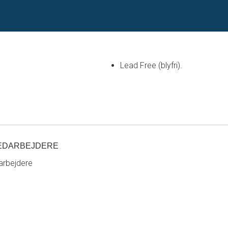
Lead Free (blyfri).
EDARBEJDERE
rbejdere