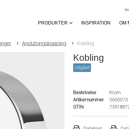
Vo
PRODUKTER
INSPIRATION
OM 
linger
Anslutningskoppling
Kobling
Kobling
Udgået
Beskrivelse
Krom
Artikel-nummer
S600073
GTIN
7391887
Datablad
Dat