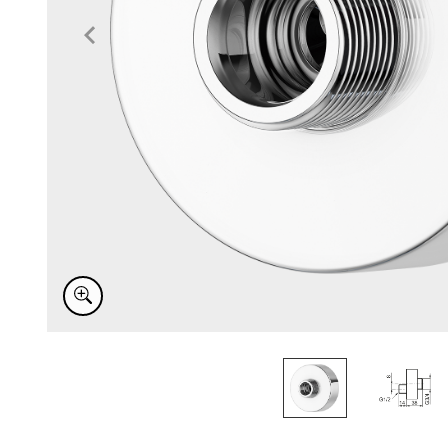
Item
1
of
2