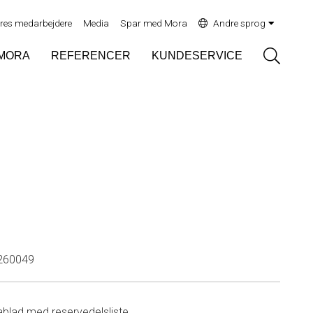
res medarbejdere
Media
Spar med Mora
Andre sprog
Sök
MORA
REFERENCER
KUNDESERVICE
260049
ablad med reservedelsliste