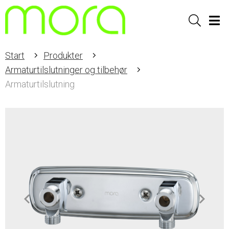
Sök
Men
Start
Produkter
Armaturtilslutninger og tilbehør
Armaturtilslutning
Item
1
of