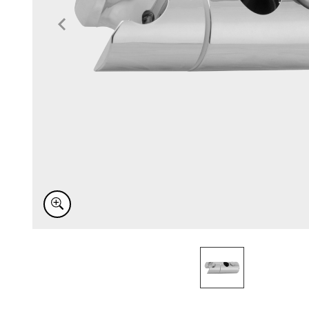
Item
1
of
1