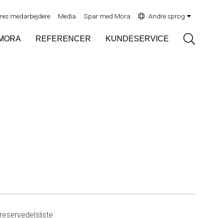
res medarbejdere
Media
Spar med Mora
Andre sprog
Sök
MORA
REFERENCER
KUNDESERVICE
eservedelsliste