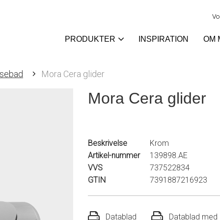
Vo
PRODUKTER
INSPIRATION
OM 
usebad
Mora Cera glider
Mora Cera glider
Beskrivelse
Krom
Artikel-nummer
139898.AE
VVS
737522834
GTIN
7391887216923
Datablad
Datablad med r