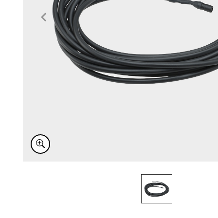
Item
1
of
1