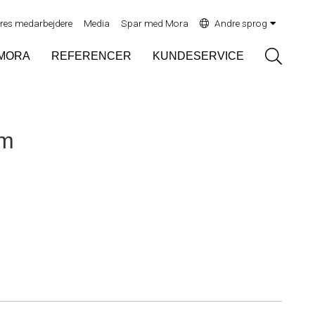
res medarbejdere
Media
Spar med Mora
Andre sprog
Sök
MORA
REFERENCER
KUNDESERVICE
 m