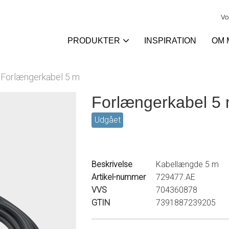
Vo
PRODUKTER
INSPIRATION
OM 
Forlængerkabel 5 m
Forlængerkabel 5
Udgået
Beskrivelse
Kabellængde 5 m
Artikel-nummer
729477.AE
VVS
704360878
GTIN
7391887239205