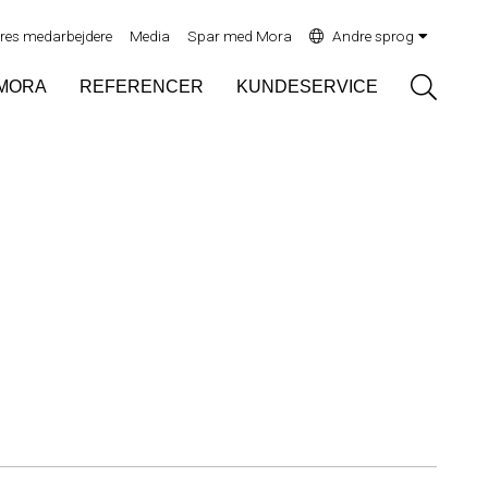
res medarbejdere
Media
Spar med Mora
Andre sprog
Sök
MORA
REFERENCER
KUNDESERVICE