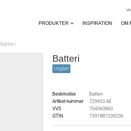
Vo
PRODUKTER
INSPIRATION
OM 
Batteri
Batteri
Udgået
Beskrivelse
Batteri
Artikel-nummer
729453.AE
VVS
704360860
GTIN
7391887239236