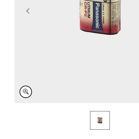
Item
1
of
1