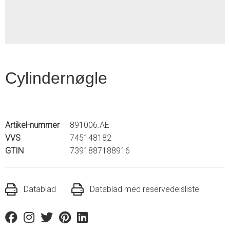
Cylindernøgle
Artikel-nummer
891006.AE
VVS
745148182
GTIN
7391887188916
Datablad
Datablad med reservedelsliste
Facebook
Instagram
Twitter
Pinterest
Linkedin