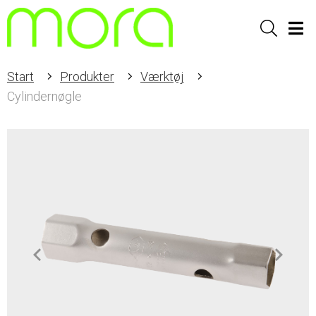
Sök
Men
Start
Produkter
Værktøj
Cylindernøgle
Item
1
of
2