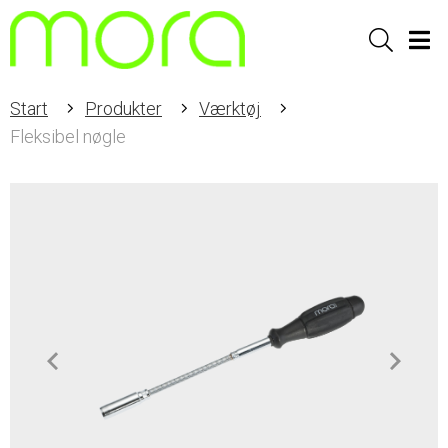
Sök
Men
Start
Produkter
Værktøj
Fleksibel nøgle
Item
1
of
1