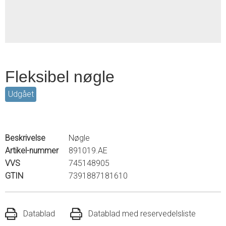
Fleksibel nøgle
Udgået
Beskrivelse
Nøgle
Artikel-nummer
891019.AE
VVS
745148905
GTIN
7391887181610
Datablad
Datablad med reservedelsliste