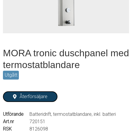
2
MORA tronic duschpanel med
termostatblandare
Utgått
Återförsäljare
Utförande
Batteridrift, termostatblandare, inkl. batteri
Art.nr
720151
RSK
8126098