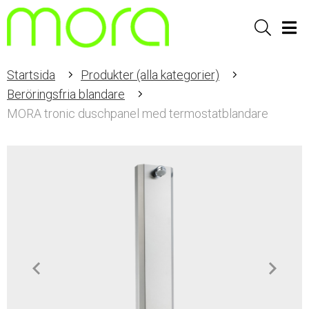
Sök
Men
Startsida
Produkter (alla kategorier)
Beröringsfria blandare
MORA tronic duschpanel med termostatblandare
Item
1
of