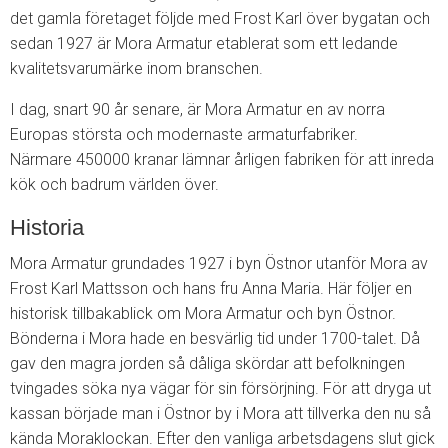
det gamla företaget följde med Frost Karl över bygatan och
sedan 1927 är Mora Armatur etablerat som ett ledande
kvalitetsvarumärke inom branschen.
I dag, snart 90 år senare, är Mora Armatur en av norra
Europas största och modernaste armaturfabriker.
Närmare 450000 kranar lämnar årligen fabriken för att inreda
kök och badrum världen över.
Historia
Mora Armatur grundades 1927 i byn Östnor utanför Mora av
Frost Karl Mattsson och hans fru Anna Maria. Här följer en
historisk tillbakablick om Mora Armatur och byn Östnor.
Bönderna i Mora hade en besvärlig tid under 1700-talet. Då
gav den magra jorden så dåliga skördar att befolkningen
tvingades söka nya vägar för sin försörjning. För att dryga ut
kassan började man i Östnor by i Mora att tillverka den nu så
kända Moraklockan. Efter den vanliga arbetsdagens slut gick