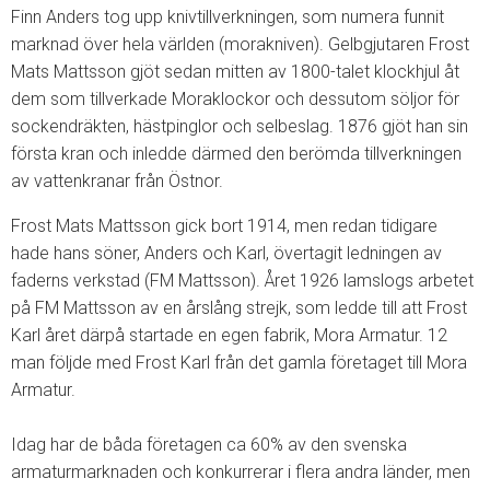
Finn Anders tog upp knivtillverkningen, som numera funnit
marknad över hela världen (morakniven). Gelbgjutaren Frost
Mats Mattsson gjöt sedan mitten av 1800-talet klockhjul åt
dem som tillverkade Moraklockor och dessutom söljor för
sockendräkten, hästpinglor och selbeslag. 1876 gjöt han sin
första kran och inledde därmed den berömda tillverkningen
av vattenkranar från Östnor.
Frost Mats Mattsson gick bort 1914, men redan tidigare
hade hans söner, Anders och Karl, övertagit ledningen av
faderns verkstad (FM Mattsson). Året 1926 lamslogs arbetet
på FM Mattsson av en årslång strejk, som ledde till att Frost
Karl året därpå startade en egen fabrik, Mora Armatur. 12
man följde med Frost Karl från det gamla företaget till Mora
Armatur.
Idag har de båda företagen ca 60% av den svenska
armaturmarknaden och konkurrerar i flera andra länder, men