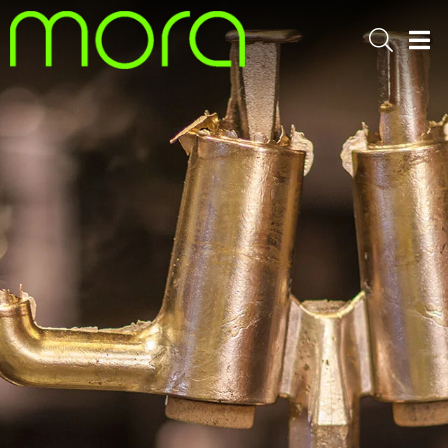
Sök
Men