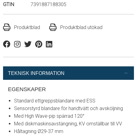
GTIN
7391887188305
Produktblad
Produktblad utökad
Facebook
Instagram
Twitter
Pinterest
Linkedin
TEKNISK INFORMATION
EGENSKAPER
Standard ettgreppsblandare med ESS
Sensorstyrd blandare för handtvätt och avsköljning
Med High Wave-pip spärrad 120°
Med diskmaskinsavstängning, KV omställbar till VV
Håltagning Ø29-37 mm