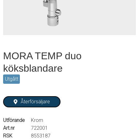
2
MORA TEMP duo
köksblandare
Utgått
Återförsäljare
Utförande
Krom
Art.nr
722001
RSK
8553187