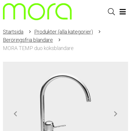
Sök
Men
Startsida
Produkter (alla kategorier)
Beröringsfria blandare
MORA TEMP duo köksblandare
Item
1
of