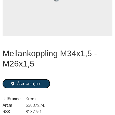
1
of
2
Mellankoppling M34x1,5 -
M26x1,5
Återförsäljare
Utförande
Krom
Art.nr
630372.AE
RSK
8187751