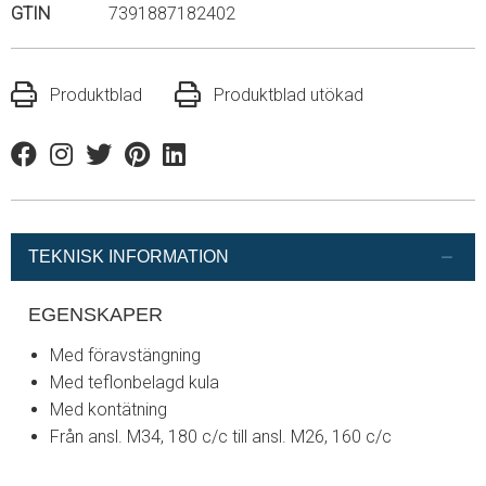
GTIN
7391887182402
Produktblad
Produktblad utökad
Facebook
Instagram
Twitter
Pinterest
Linkedin
TEKNISK INFORMATION
EGENSKAPER
Med föravstängning
Med teflonbelagd kula
Med kontätning
Från ansl. M34, 180 c/c till ansl. M26, 160 c/c