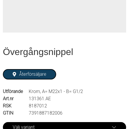
2
Övergångsnippel
Återförsäljare
Utförande
Krom, A= M22x1 - B= G1/2
Art.nr
131361.AE
RSK
8187012
GTIN
7391887182006
Välj variant