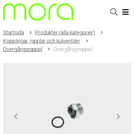
Sök
Men
Startsida
Produkter (alla kategorier)
Kopplingar, nipplar och kulventiler
Övergångsnippel
Övergångsnippel
Item
1
of