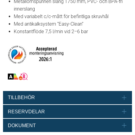
Metallomspunnen slang 1750 mm, PVC- och BPA-fri
innerslang
Med variabelt c/c-mått för befintliga skruvhål
Med antikalksystem "Easy-Clean"
Konstantflöde 7,5 l/min vid 2–6 bar
TILLBEHÖR
RESERVDELAR
DOKUMENT