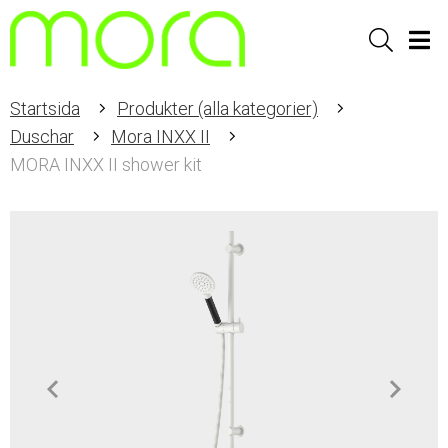
Sök
Men
Startsida
Produkter (alla kategorier)
Duschar
Mora INXX II
MORA INXX II shower kit
Item
1
of