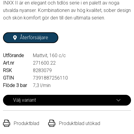
INXX II är en elegant och tidlös serie i en palett av noga
utvalda nyanser. Kombinationen av hög kvalitet, sober design
och skön komfort gör den till den ultimata serien.
Återförsäljare
Utförande
Mattvit, 160 c/c
Art.nr
271600.22
RSK
8283079
GTIN
7391887256110
Flöde 3 bar
7,3 l/min
Välj variant
Produktblad
Produktblad utökad