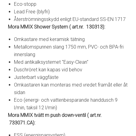
Eco-stopp
Lead Free (blyfri)
Återströmningsskydd enligt EU-standard SS-EN 1717
Mora MMIX Shower System (
art.nr.
130313):
Omkastare med keramisk tätning
Metallomspunnen slang 1750 mm, PVC- och BPA-fri
innerslang
Med antikalksystemet "Easy-Clean"
Duschröret kan kapas vid behov
Justerbart väggfäste
Omkastaren kan monteras med vredet framåt eller åt
sidan
Eco (energi- och vattenbesparande handdusch 9
l/min, taksil 12 l/min)
Mora MMIX tvätt m push down-ventil (
art.nr.
733071.CA):
ESS (energisparsystem)