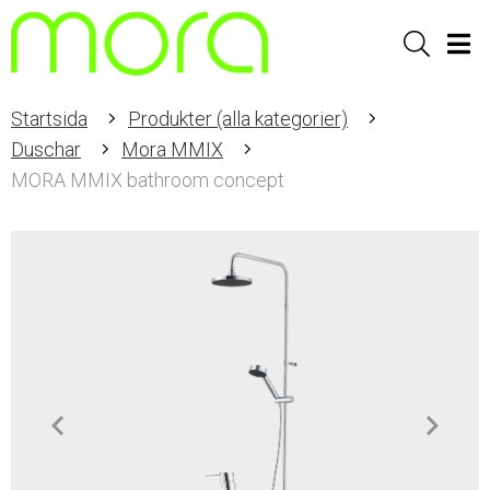
Sök
Men
Startsida
Produkter (alla kategorier)
Duschar
Mora MMIX
MORA MMIX bathroom concept
Item
1
of