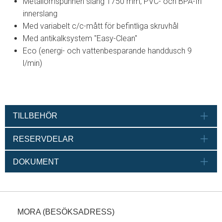
Metallomspunnen slang 1750 mm, PVC- och BPA-fri
innerslang
Med variabelt c/c-mått för befintliga skruvhål
Med antikalksystem "Easy-Clean"
Eco (energi- och vattenbesparande handdusch 9
l/min)
TILLBEHÖR
RESERVDELAR
DOKUMENT
MORA (BESÖKSADRESS)