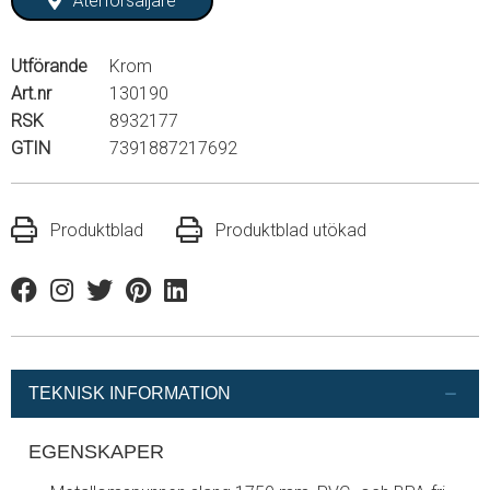
Återförsäljare
Utförande
Krom
Art.nr
130190
RSK
8932177
GTIN
7391887217692
Produktblad
Produktblad utökad
Facebook
Instagram
Twitter
Pinterest
Linkedin
TEKNISK INFORMATION
EGENSKAPER