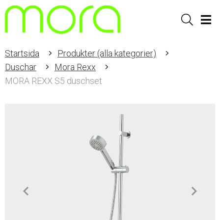
Sök
Men
Startsida
Produkter (alla kategorier)
Duschar
Mora Rexx
MORA REXX S5 duschset
Item
1
of