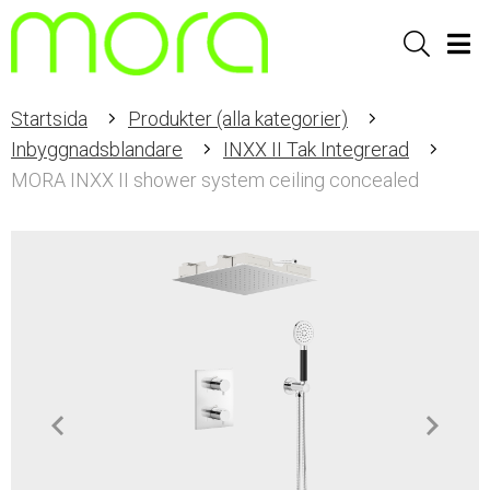
Sök
Men
Startsida
Produkter (alla kategorier)
Inbyggnadsblandare
INXX II Tak Integrerad
MORA INXX II shower system ceiling concealed
Item
1
of