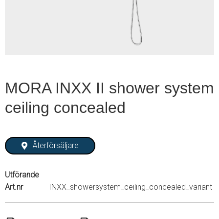
1
MORA INXX II shower system
ceiling concealed
Återförsäljare
Utförande
Art.nr
INXX_showersystem_ceiling_concealed_variant