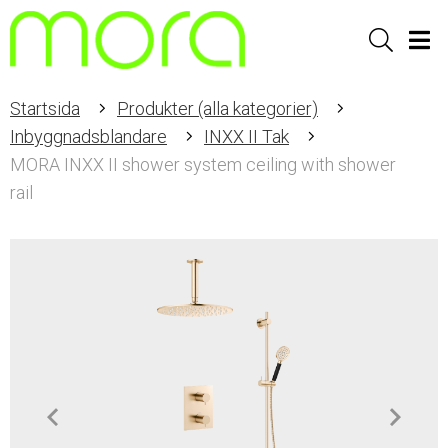
Sök
Men
Startsida
Produkter (alla kategorier)
Inbyggnadsblandare
INXX II Tak
MORA INXX II shower system ceiling with shower
rail
Item