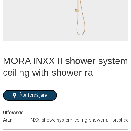
1
of
1
MORA INXX II shower system
ceiling with shower rail
Återförsäljare
Utförande
Art.nr
INXX_showersystem_ceiling_showerrail_brushed_