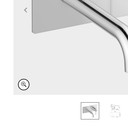
Item
1
of
2