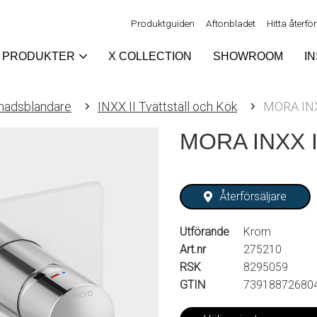
Produktguiden
Aftonbladet
Hitta återfö
PRODUKTER
X COLLECTION
SHOWROOM
I
nadsblandare
INXX II Tvättställ och Kök
MORA INXX
MORA INXX II
Återförsäljare
Utförande
Krom
Art.nr
275210
RSK
8295059
GTIN
73918872680