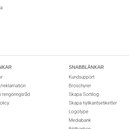
ra
NKAR
SNABBLÄNKAR
or
Kundsupport
/reklamation
Broschyrer
h rengöringsråd
Skapa Sortilog
olicy
Skapa hyllkantsetiketter
Logotype
Mediabank
Bildbanken