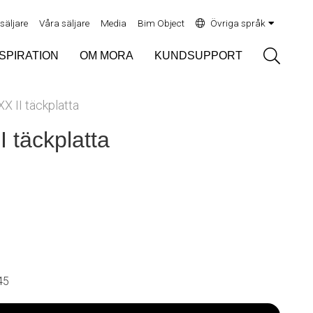
rsäljare
Våra säljare
Media
Bim Object
Övriga språk
Sök
NSPIRATION
OM MORA
KUNDSUPPORT
 II täckplatta
 täckplatta
45