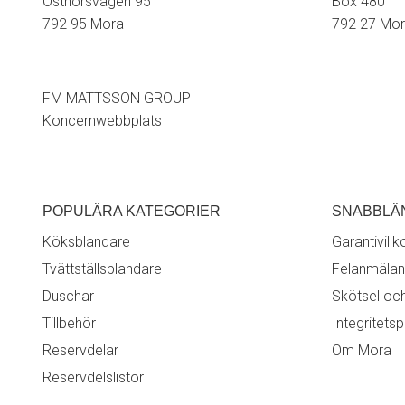
Östnorsvägen 95
Box 480
792 95 Mora
792 27 Mo
FM MATTSSON GROUP
Koncernwebbplats
POPULÄRA KATEGORIER
SNABBLÄ
Köksblandare
Garantivillk
Tvättställsblandare
Felanmälan
Duschar
Skötsel oc
Tillbehör
Integritetsp
Reservdelar
Om Mora
Reservdelslistor