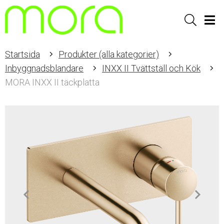
Sök
Men
Startsida
Produkter (alla kategorier)
Inbyggnadsblandare
INXX II Tvättställ och Kök
MORA INXX II täckplatta
Item
1
of