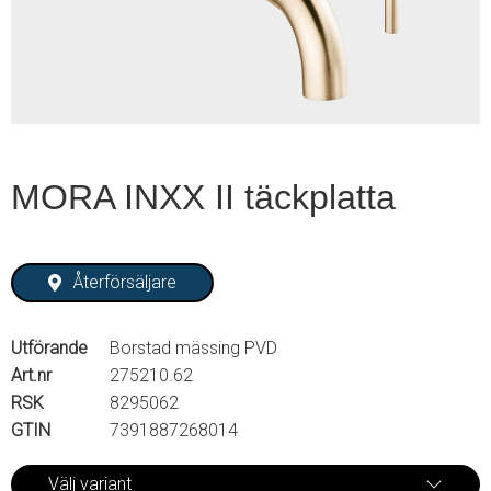
2
MORA INXX II täckplatta
Återförsäljare
Utförande
Borstad mässing PVD
Art.nr
275210.62
RSK
8295062
GTIN
7391887268014
Välj variant