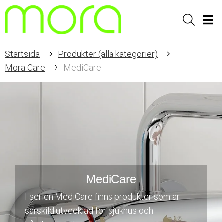
Sök
Men
Startsida
Produkter (alla kategorier)
Mora Care
MediCare
MediCare
I serien MediCare finns produkter som är
särskild utvecklad för sjukhus och