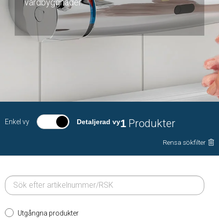
vårdbyggnader.
1
Produkter
Enkel vy
Detaljerad vy
Rensa sökfilter
Utgångna produkter