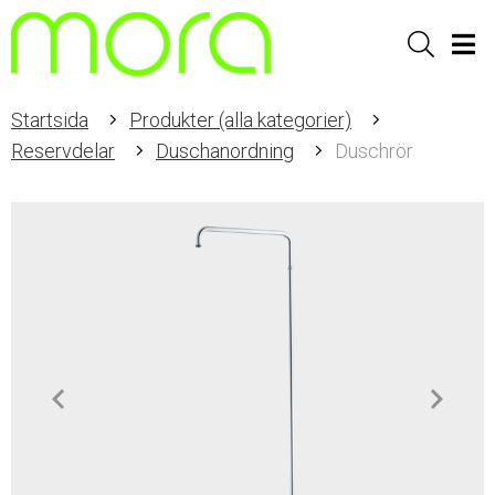
Sök
Men
Startsida
Produkter (alla kategorier)
Reservdelar
Duschanordning
Duschrör
Item
1
of
2