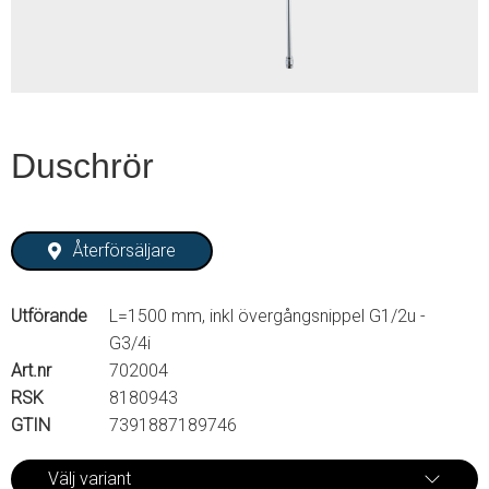
Duschrör
Återförsäljare
Utförande
L=1500 mm, inkl övergångsnippel G1/2u -
G3/4i
Art.nr
702004
RSK
8180943
GTIN
7391887189746
Välj variant