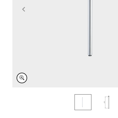
Item
1
of
2