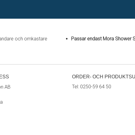
blandare och omkastare
Passar endast Mora Shower 
ESS
ORDER- OCH PRODUKTS
Tel:
0250-59 64 50
on AB
ra