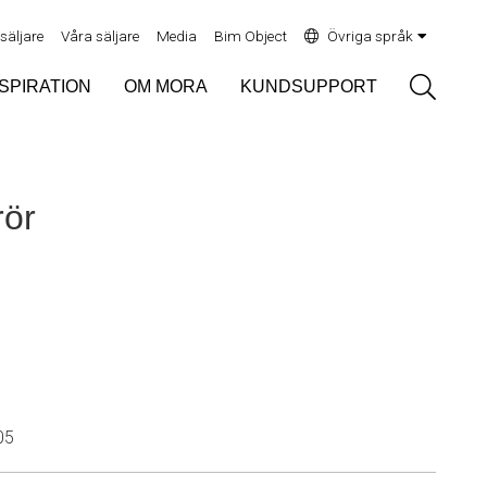
rsäljare
Våra säljare
Media
Bim Object
Övriga språk
Sök
NSPIRATION
OM MORA
KUNDSUPPORT
rör
05