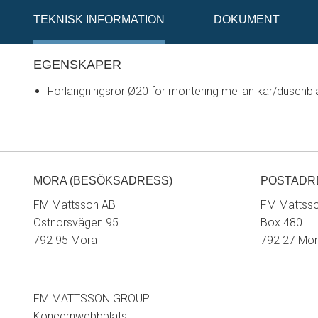
TEKNISK INFORMATION
DOKUMENT
EGENSKAPER
Förlängningsrör Ø20 för montering mellan kar/dusch
MORA (BESÖKSADRESS)
POSTADR
FM Mattsson AB
FM Mattss
Östnorsvägen 95
Box 480
792 95 Mora
792 27 Mo
FM MATTSSON GROUP
Koncernwebbplats