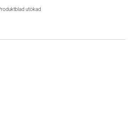
Produktblad utökad
n