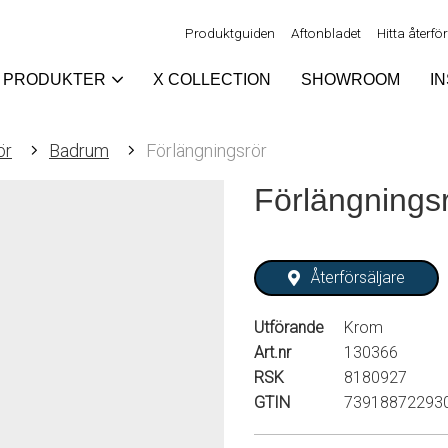
Produktguiden
Aftonbladet
Hitta återfö
PRODUKTER
X COLLECTION
SHOWROOM
I
ör
Badrum
Förlängningsrör
Förlängnings
Återförsäljare
Utförande
Krom
Art.nr
130366
RSK
8180927
GTIN
73918872293