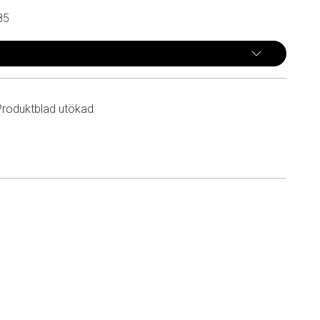
85
Produktblad utökad
n