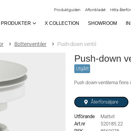
Produktguiden
Aftonbladet
Hitta återfö
PRODUKTER
X COLLECTION
SHOWROOM
I
ör
Bottenventiler
Push-down ventil
Push-down ve
Utgått
Push down-ventilerna finns
Återförsäljare
Utförande
Mattvit
Art.nr
520185.22