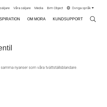
rsäljare
Våra säljare
Media
Bim Object
Övriga språk
Sök
NSPIRATION
OM MORA
KUNDSUPPORT
ntil
 i samma nyanser som våra tvättställsblandare.