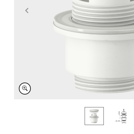
Item
1
of
2