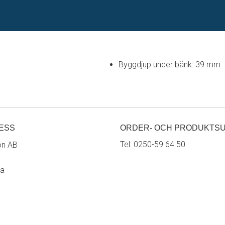
Byggdjup under bänk: 39 mm
ESS
ORDER- OCH PRODUKTS
Tel:
0250-59 64 50
on AB
ra