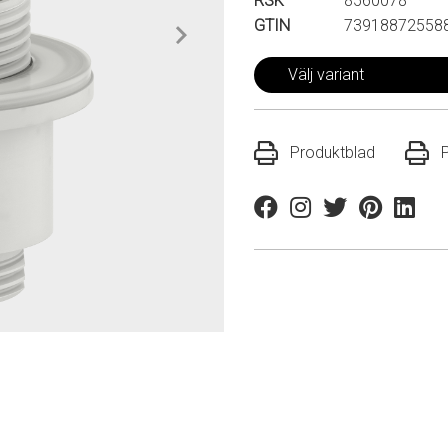
RSK
8560078
GTIN
73918872558
Välj variant
Produktblad
Facebook
Instagram
Twitter
Pinterest
Linkedi