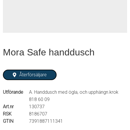
2
Mora Safe handdusch
Återförsäljare
Utförande
A. Handdusch med ögla, och upphängn.krok
818 60 09
Art.nr
130737
RSK
8186707
GTIN
7391887111341