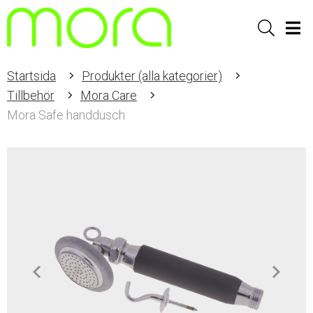
Sök
Men
Startsida
Produkter (alla kategorier)
Tillbehör
Mora Care
Mora Safe handdusch
Item
1
of