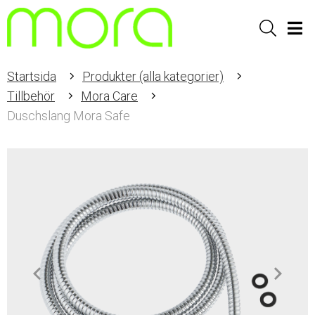
Sök
Men
Startsida
Produkter (alla kategorier)
Tillbehör
Mora Care
Duschslang Mora Safe
Item
1
of