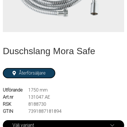
2
Duschslang Mora Safe
Återförsäljare
Utförande
1750 mm
Art.nr
131047.AE
RSK
8188730
GTIN
7391887181894
Välj variant