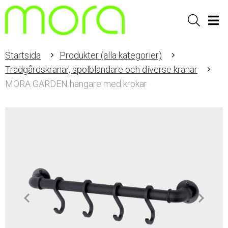
Sök
Men
Startsida
Produkter (alla kategorier)
Trädgårdskranar, spolblandare och diverse kranar
MORA GARDEN hängare med krokar
Item
1
of