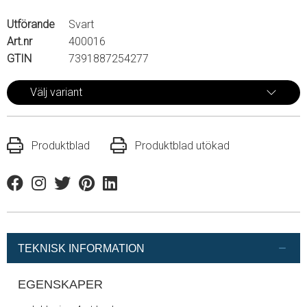
Utförande
Svart
Art.nr
400016
GTIN
7391887254277
Välj variant
Produktblad
Produktblad utökad
Facebook
Instagram
Twitter
Pinterest
Linkedin
TEKNISK INFORMATION
EGENSKAPER