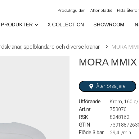
Produktguiden
Aftonbladet
Hitta återfö
PRODUKTER
X COLLECTION
SHOWROOM
I
dskranar, spolblandare och diverse kranar
MORA MMIX
MORA MMIX W
Återförsäljare
Utförande
Krom, 160 c/
Art.nr
753070
RSK
8248162
GTIN
7391887263
Flöde 3 bar
29,4 l/min