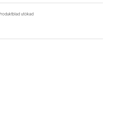
Produktblad utökad
n