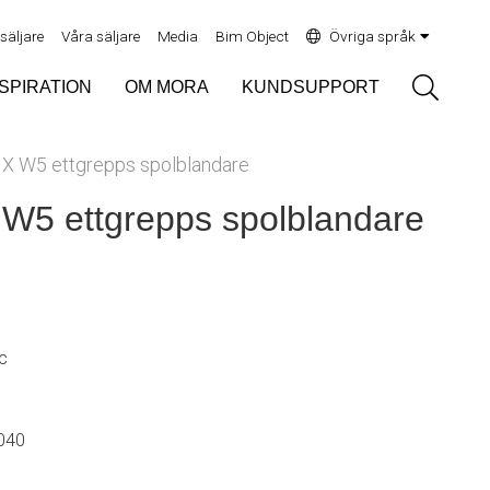
rsäljare
Våra säljare
Media
Bim Object
Övriga språk
Sök
NSPIRATION
OM MORA
KUNDSUPPORT
 W5 ettgrepps spolblandare
5 ettgrepps spolblandare
c
040