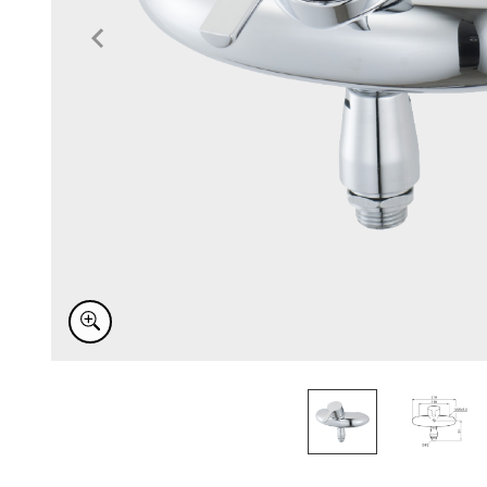
Item
1
of
2