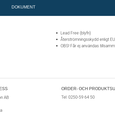
DOKUMENT
Lead Free (blyfri)
Återströmningsskydd enligt E
OBS! Får ej användas tillsam
ESS
ORDER- OCH PRODUKTS
Tel:
0250-59 64 50
on AB
ra