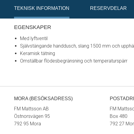
TEKNISK INFORMATION
RESERVDELAR
EGENSKAPER
Med lyftventil
Självstängande handdusch, slang 1500 mm och upph
Keramisk tätning
Omställbar flödesbegränsning och temperaturspärr
MORA (BESÖKSADRESS)
POSTADR
FM Mattsson AB
FM Mattss
Östnorsvägen 95
Box 480
792 95 Mora
792 27 Mo