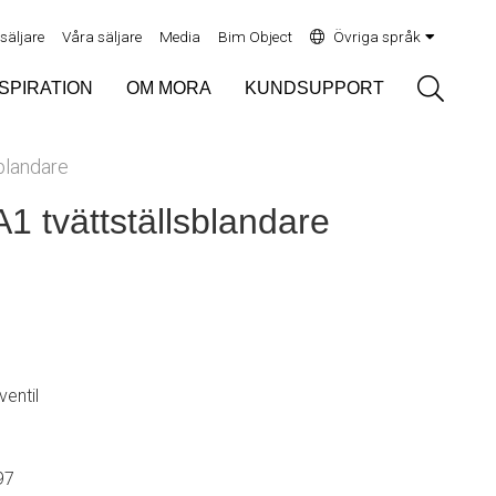
rsäljare
Våra säljare
Media
Bim Object
Övriga språk
Sök
NSPIRATION
OM MORA
KUNDSUPPORT
blandare
 tvättställsblandare
ventil
97