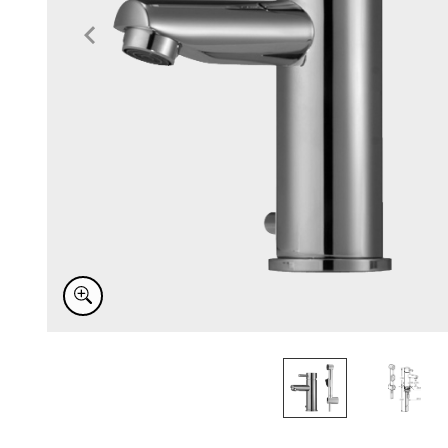
Item
1
of
2