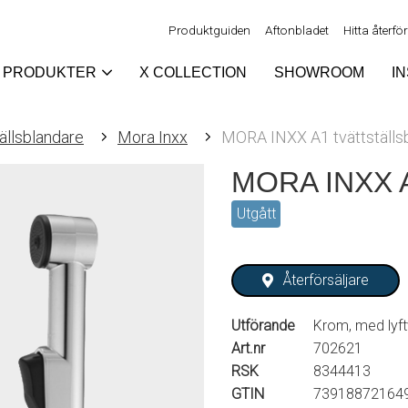
Produktguiden
Aftonbladet
Hitta återfö
PRODUKTER
X COLLECTION
SHOWROOM
I
ällsblandare
Mora Inxx
MORA INXX A1 tvättställs
MORA INXX A1
Utgått
Återförsäljare
Utförande
Krom, med lyft
Art.nr
702621
RSK
8344413
GTIN
73918872164