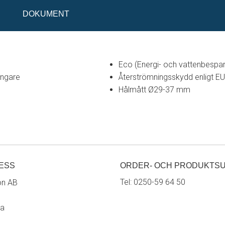
DOKUMENT
Eco (Energi- och vattenbespar
ängare
Återströmningsskydd enligt E
Hålmått Ø29-37 mm
ESS
ORDER- OCH PRODUKTS
Tel:
0250-59 64 50
on AB
ra