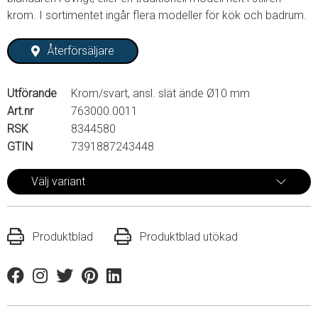
krom. I sortimentet ingår flera modeller för kök och badrum.
Återförsäljare
Utförande
Krom/svart, ansl. slät ände Ø10 mm
Art.nr
763000.0011
RSK
8344580
GTIN
7391887243448
Välj variant
Produktblad
Produktblad utökad
Facebook
Instagram
Twitter
Pinterest
Linkedin