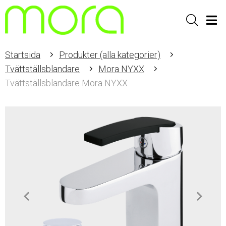
Sök
Men
Startsida
Produkter (alla kategorier)
Tvättställsblandare
Mora NYXX
Tvättställsblandare Mora NYXX
Item
1
of