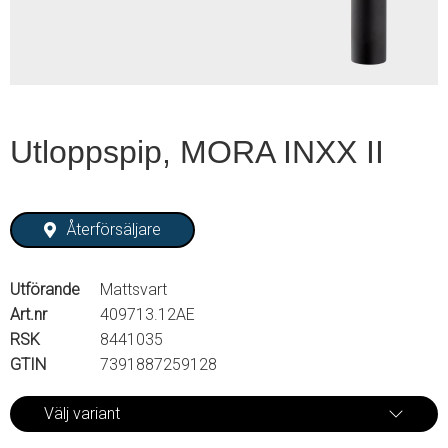
Utloppspip, MORA INXX II
Återförsäljare
Utförande
Mattsvart
Art.nr
409713.12AE
RSK
8441035
GTIN
7391887259128
Välj variant