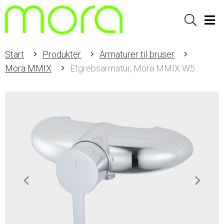
Sök
Men
Start
Produkter
Armaturer til bruser
Mora MMIX
Etgrebsarmatur, Mora MMIX W5
Item
1
of
2