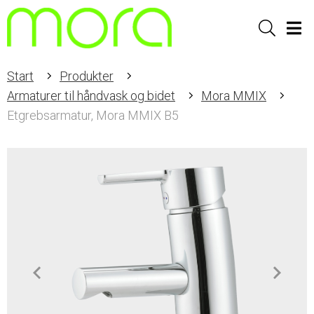
Sök
Men
Start
Produkter
Armaturer til håndvask og bidet
Mora MMIX
Etgrebsarmatur, Mora MMIX B5
Item
1
of