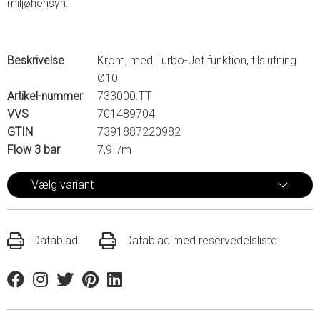
miljøhensyn.
Beskrivelse
Krom, med Turbo-Jet funktion, tilslutning
Ø10
Artikel-nummer
733000.TT
VVS
701489704
GTIN
7391887220982
Flow 3 bar
7,9 l/m
Vælg variant
Datablad
Datablad med reservedelsliste
Facebook
Instagram
Twitter
Pinterest
Linkedin