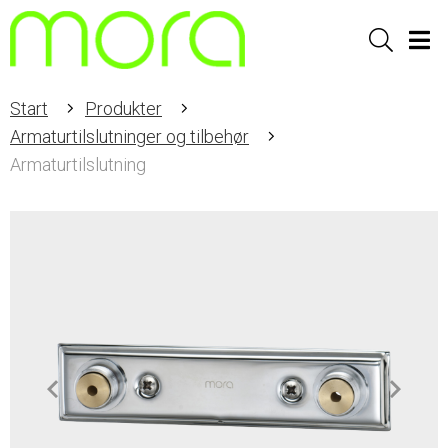
Sök
Men
Start
Produkter
Armaturtilslutninger og tilbehør
Armaturtilslutning
Item
1
of