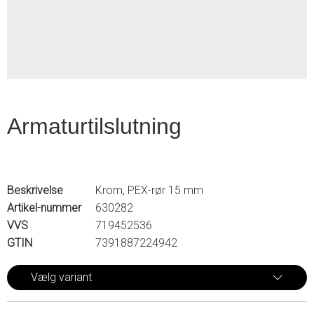
2
Armaturtilslutning
Beskrivelse
Krom, PEX-rør 15 mm
Artikel-nummer
630282
VVS
719452536
GTIN
7391887224942
Vælg variant