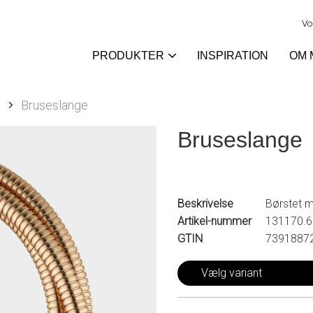
Vo
PRODUKTER
INSPIRATION
OM 
Bruseslange
Bruseslange
Beskrivelse
Børstet 
Artikel-nummer
131170.
GTIN
7391887
Vælg variant