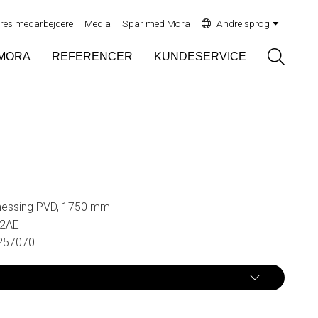
res medarbejdere
Media
Spar med Mora
Andre sprog
Sök
MORA
REFERENCER
KUNDESERVICE
messing PVD, 1750 mm
62AE
257070