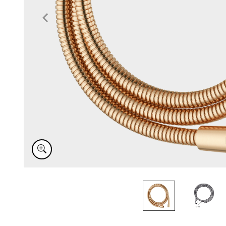
Item
1
of
2