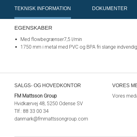
TEKNISK INFORMATION
DOKUMENTER
EGENSKABER
Med flowbegrænser7,5 l/min
1750 mm i metal med PVC og BPA fri slange indvendig
SALGS- OG HOVEDKONTOR
VORES M
FM Mattsson Group
Vores meda
Hvidkærvej 48, 5250 Odense SV
Tlf.: 88 33 00 34
danmark@fmmattssongroup.com