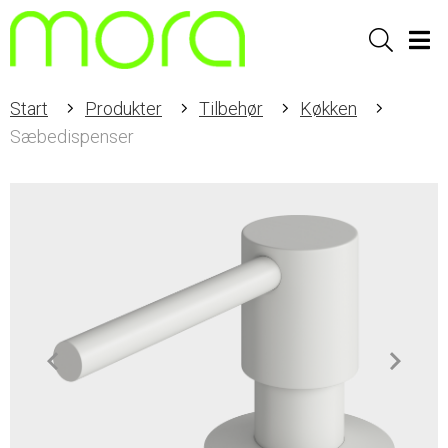
Sök
Men
Start
Produkter
Tilbehør
Køkken
Sæbedispenser
Item
1
of
2